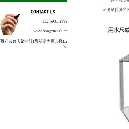
超声波明
证测量精度的
132-5981-2999
www.hongyuanzh.cn
西安市兴庆路中段1号翠庭大厦13楼E2
室