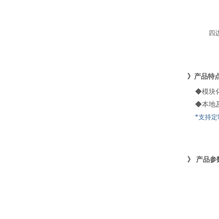
四边形
》产品特
◆模块
◆本
*支持
》
产品参