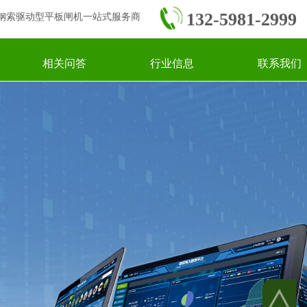
132-5981-2999
钢索驱动型平板闸机
一站式服务商
相关问答
行业信息
联系我们