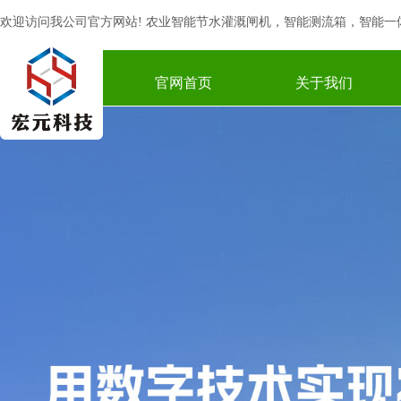
欢迎访问我公司官方网站!
农业智能节水灌溉
闸机，
智能测流箱
，
智能一
官网首页
关于我们