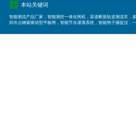
本站关键词
智能测流产品厂家
，
智能测控一体化闸
机
，
渠道断面轨道测流车
，
四吊点钢索驱动型平板闸
，
智能节水灌溉系统
，
智能孢子捕捉仪
，