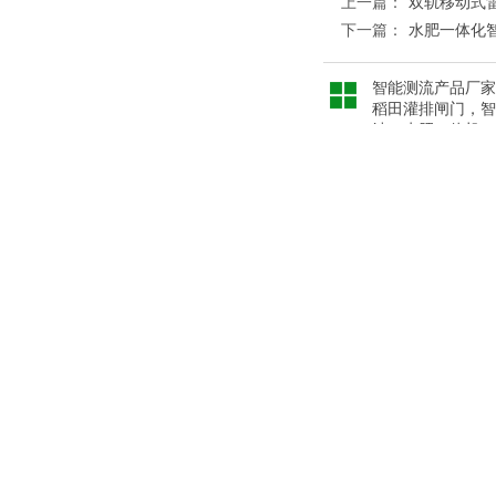
上一篇：
双轨移动式
下一篇：
水肥一体化
智能测流产品厂家
稻田灌排闸门
，
智
站
，
水肥一体机
，
陕西宏元电子科
智慧农业发展开
农业节水灌溉的
农业物联网智能
引黄灌区将实现
智慧农业水肥一
智能灌溉系统
双轨移动式雷达
水肥一体化智能
手持式多普勒流