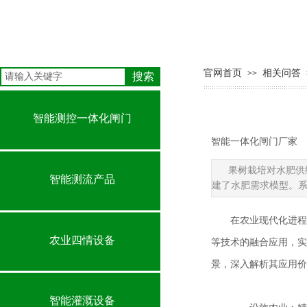
官网首页
相关问答
>>
搜索
智能测控一体化闸门
智能一体化闸门厂家
果树栽培对水肥供
智能测流产品
建了水肥需求模型。系
在农业现代化进程
农业四情设备
等技术的融合应用，实
景，深入解析其应用价
智能灌溉设备